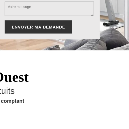
Ouest
uits
u comptant