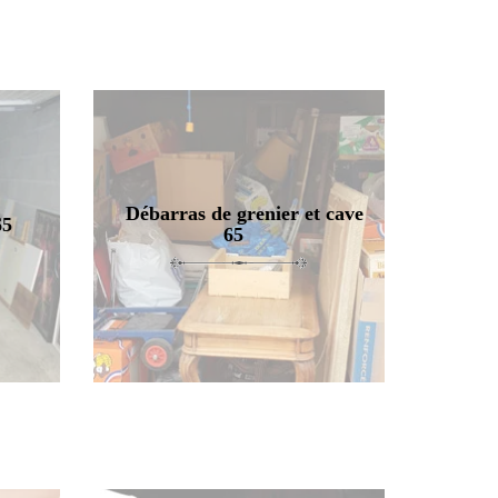
Débarras de grenier et cave
65
65