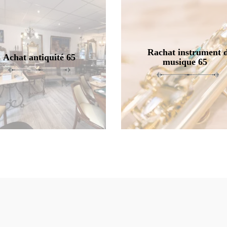
Rachat instrument 
Achat antiquité 65
musique 65