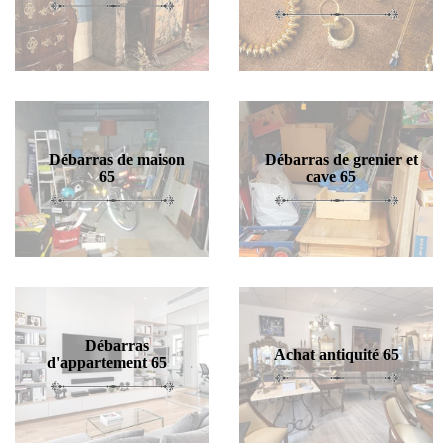
Débarras de maison
Débarras de grenier et
65
cave 65
Débarras
Achat antiquité 65
d'appartement 65