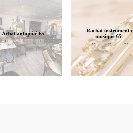
Rachat instrument 
Achat antiquité 65
musique 65