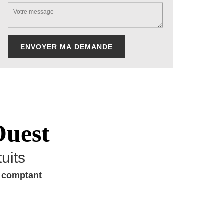
Ouest
uits
u comptant