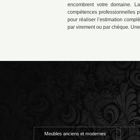
encombrent votre domaine. Lai
compétences professionnelles pou
pour réaliser l’estimation compl
par virement ou par chèque. Une f
Meubles anciens et modernes