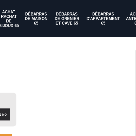
ACHAT
DÉBARRAS
DÉBARRAS
DÉBARRAS
AC
RACHAT
DE MAISON
DE GRENIER
D'APPARTEMENT
ANTI
DE
65
ET CAVE 65
65
BIJOUX 65