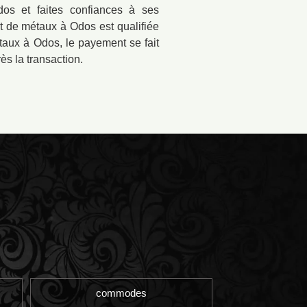
os et faites confiances à ses
at de métaux à Odos est qualifiée
étaux à Odos, le payement se fait
ès la transaction.
commodes