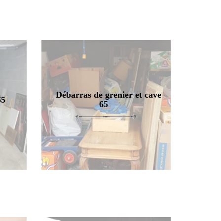
Débarras de grenier et cave
65
65