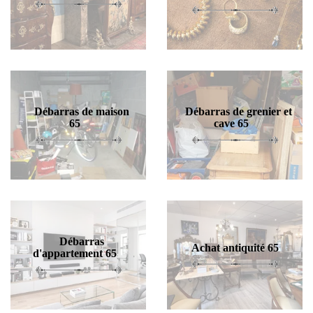
Débarras de maison
Débarras de grenier et
65
cave 65
Débarras
Achat antiquité 65
d'appartement 65