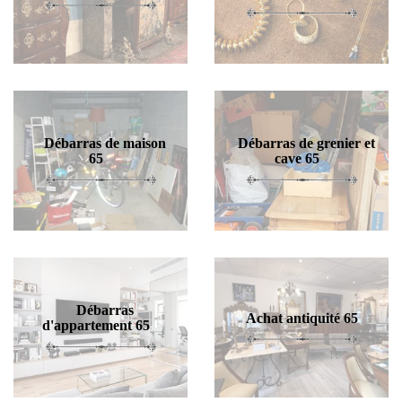
Débarras de maison
Débarras de grenier et
65
cave 65
Débarras
Achat antiquité 65
d'appartement 65