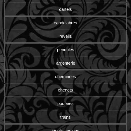
cartels
candelabres
reveils
pendules
argenterie
cheminées
chenets
poupées
trains
jouets anciens