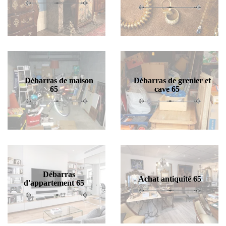
Débarras de maison
Débarras de grenier et
65
cave 65
Débarras
Achat antiquité 65
d'appartement 65