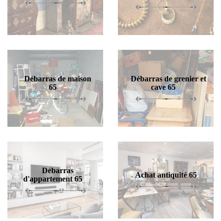
Débarras de maison
Débarras de grenier et
65
cave 65
Débarras
Achat antiquité 65
d'appartement 65