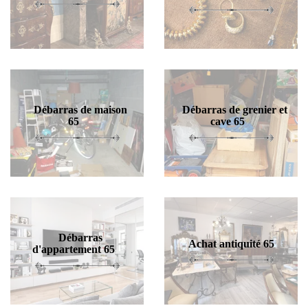
Débarras de maison
Débarras de grenier et
65
cave 65
Débarras
Achat antiquité 65
d'appartement 65