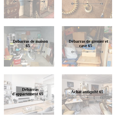
Débarras de maison
Débarras de grenier et
65
cave 65
Débarras
Achat antiquité 65
d'appartement 65