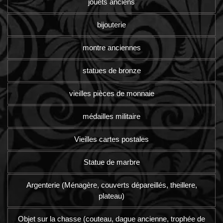
jouets anciens
bijouterie
montre anciennes
statues de bronze
vieilles pièces de monnaie
médailles militaire
Vieilles cartes postales
Statue de marbre
Argenterie (Ménagère, couverts dépareillés, theillere,
plateau)
Objet sur la chasse (couteau, dague ancienne, trophée de