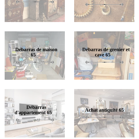
Débarras de maison
Débarras de grenier et
65
cave 65
Débarras
Achat antiquité 65
d'appartement 65