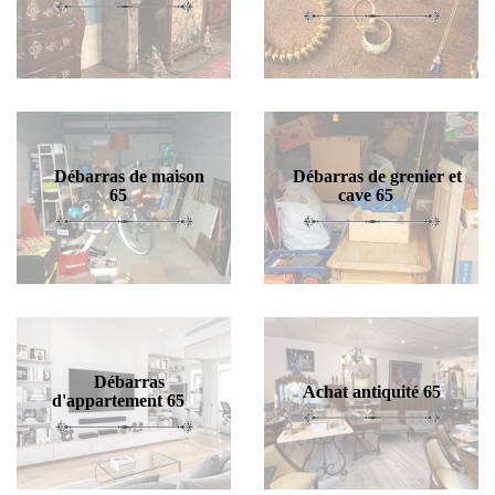
Débarras de maison
Débarras de grenier et
65
cave 65
Débarras
Achat antiquité 65
d'appartement 65