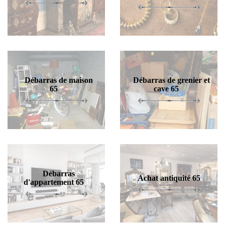
Débarras de maison
Débarras de grenier et
65
cave 65
Débarras
Achat antiquité 65
d'appartement 65