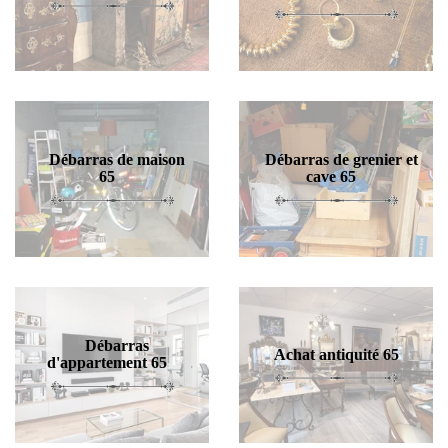
Débarras de maison
Débarras de grenier et
65
cave 65
Débarras
Achat antiquité 65
d'appartement 65