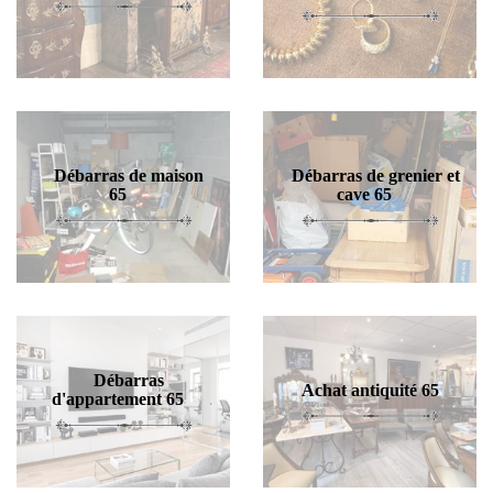
Débarras de maison
Débarras de grenier et
65
cave 65
Débarras
Achat antiquité 65
d'appartement 65