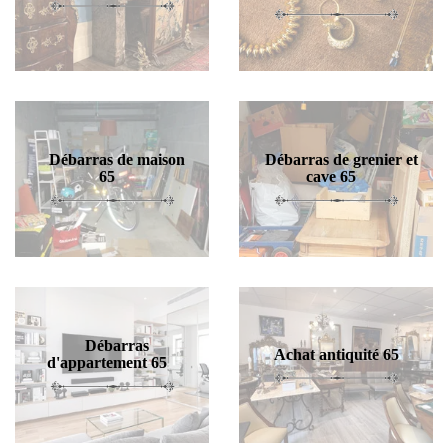
Débarras de maison
Débarras de grenier et
65
cave 65
Débarras
Achat antiquité 65
d'appartement 65