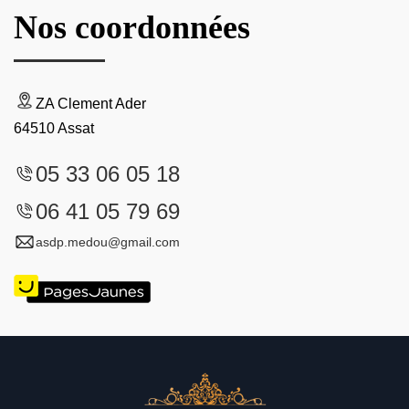
Nos coordonnées
ZA Clement Ader
64510 Assat
05 33 06 05 18
06 41 05 79 69
asdp.medou@gmail.com