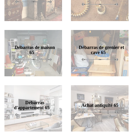
Débarras de maison
Débarras de grenier et
65
cave 65
Débarras
Achat antiquité 65
d'appartement 65