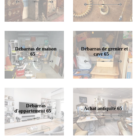
Débarras de maison
Débarras de grenier et
65
cave 65
Débarras
Achat antiquité 65
d'appartement 65