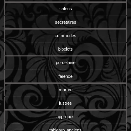
salons
secrétaires
commodes
bibelots
porcelaine
faïence
marbre
lustres
appliques
tableaux anciens