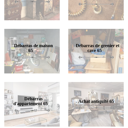
Débarras de maison
Débarras de grenier et
65
cave 65
Débarras
Achat antiquité 65
d'appartement 65