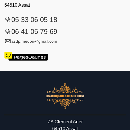
64510 Assat
05 33 06 05 18
06 41 05 79 69
asdp.medou@gmail.com
ZA Clement Ader
64510 Assat