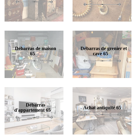
Débarras de maison
Débarras de grenier et
65
cave 65
Débarras
Achat antiquité 65
d'appartement 65