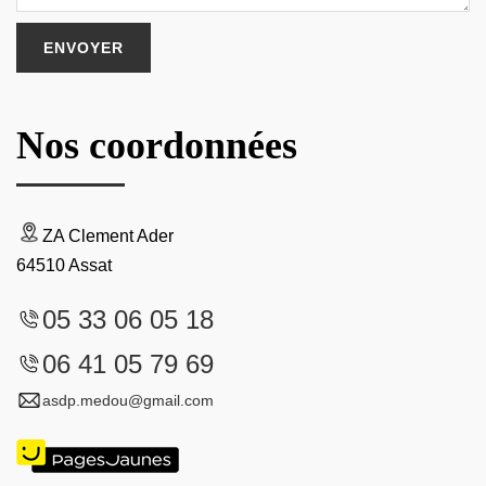
Nos coordonnées
ZA Clement Ader
64510 Assat
05 33 06 05 18
06 41 05 79 69
asdp.medou@gmail.com