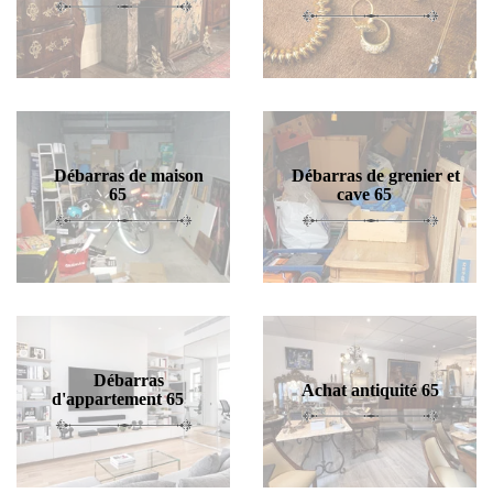
Débarras de maison
Débarras de grenier et
65
cave 65
Débarras
Achat antiquité 65
d'appartement 65