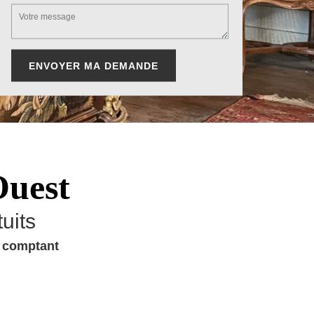
Ouest
uits
u comptant