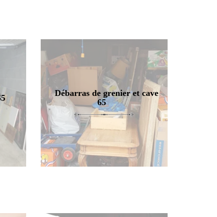
Débarras de grenier et cave
65
65