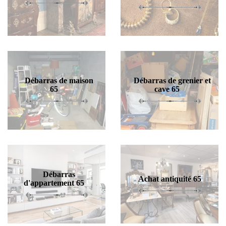
Débarras de maison
Débarras de grenier et
65
cave 65
Débarras
Achat antiquité 65
d'appartement 65