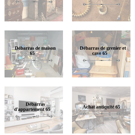
Débarras de maison
Débarras de grenier et
65
cave 65
Débarras
Achat antiquité 65
d'appartement 65