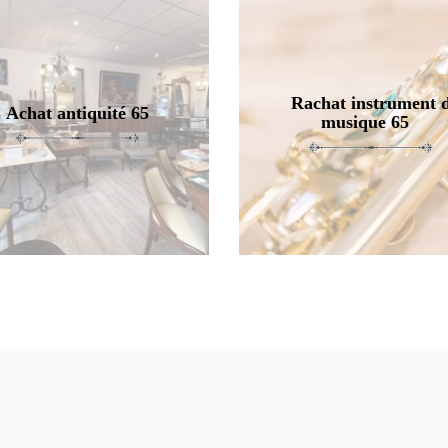
Rachat instrument 
Achat antiquité 65
musique 65