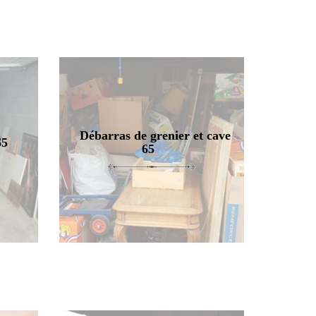
Débarras de grenier et cave
65
65