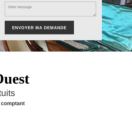
Ouest
uits
u comptant