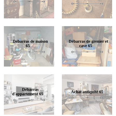
Débarras de maison
Débarras de grenier et
65
cave 65
Débarras
Achat antiquité 65
d'appartement 65